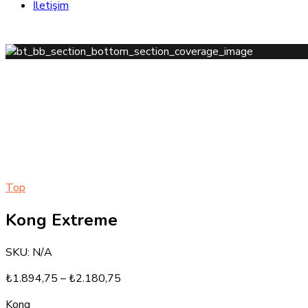
İletişim
Top
Kong Extreme
SKU:
N/A
₺
1.894,75
–
₺
2.180,75
Kong