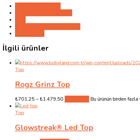
en iyi köpek oyuncağı
en sağlam köpek oyuncağı
kong
kong dayanıklı köpek oyuncağı
kong oyuncak
İlgili ürünler
Top
Rogz Grinz Top
₺
701,25
–
₺
1.479,50
Seçenekler
Bu ürünün birden fazla 
Top
Glowstreak® Led Top