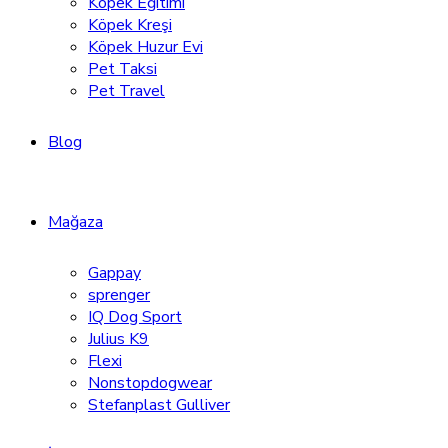
Köpek Eğitimi
Köpek Kreşi
Köpek Huzur Evi
Pet Taksi
Pet Travel
Blog
Mağaza
Gappay
sprenger
IQ Dog Sport
Julius K9
Flexi
Nonstopdogwear
Stefanplast Gulliver