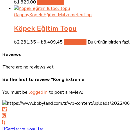
₺
1.320,00
Devamını oku
Gappay
Köpek Eğitim Malzemeleri
Top
Köpek Eğitim Topu
₺
2.231,35
–
₺
3.409,45
Seçenekler
Bu ürünün birden fazl
Reviews
There are no reviews yet.
Be the first to review “Kong Extreme”
You must be
logged in
to post a review.
Şartlar ve Koşullar