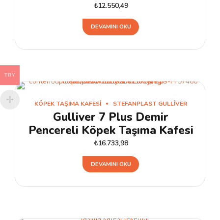
₺
12.550,49
DEVAMINI OKU
TRY
KÖPEK TAŞIMA KAFESI
STEFANPLAST GULLIVER
Gulliver 7 Plus Demir
Pencereli Köpek Taşıma Kafesi
₺
16.733,98
DEVAMINI OKU