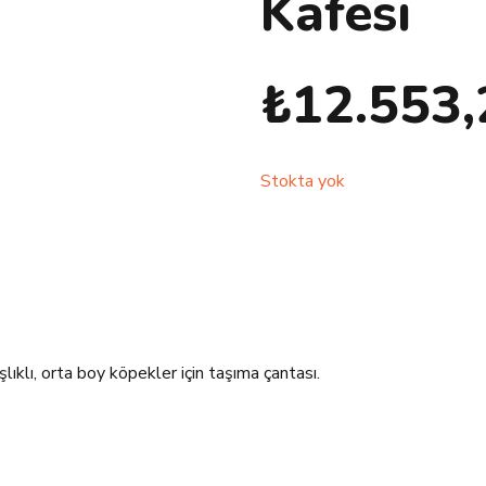
Kafesi
₺
12.553,
Stokta yok
ıklı, orta boy köpekler için taşıma çantası.