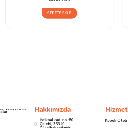
SEPETE EKLE
Hakkımızda
Hizmet
ullar
İstikbal cad. no :80
Köpek Oteli
Çelebi, 35310
Güzelbahçe/İzmir