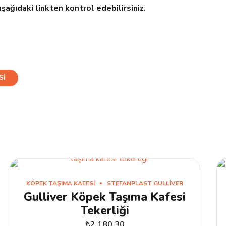
şağıdaki linkten kontrol edebilirsiniz.
SI
KÖPEK TAŞIMA KAFESI
STEFANPLAST GULLIVER
Gulliver Köpek Taşıma Kafesi
Tekerliği
₺
2.180,30