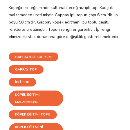
Köpeğinizin eğitiminde kullanabileceğiniz ipli top. Kauçuk
malzemeden üretilmiştir. Gappay ipli topun çapı 6 cm ‘dir. İp
boyu 50 cm’dir. Gappay köpek eğitmeni ipli toplu çeşitli
renklerle üretilmiştir. Topun rengi rengarenktir. İp rengi
elimizdeki stok durumuna göre değişiklik gösterebilmektedir.
GAPPAY IPLI TOP 6CM
GAPPAY TOP
IPLI TOP
KÖPEK EĞITIMI
MALZEMELERI
KÖPEK EĞITIMI TOPU
KÖPEK EĞITMENI