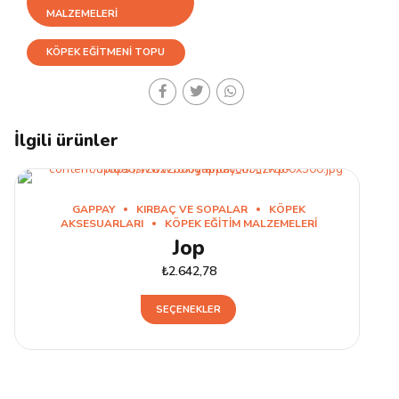
MALZEMELERI
KÖPEK EĞITMENI TOPU
İlgili ürünler
GAPPAY
KIRBAÇ VE SOPALAR
KÖPEK
AKSESUARLARI
KÖPEK EĞITIM MALZEMELERI
Jop
₺
2.642,78
Bu
SEÇENEKLER
ürünün
birden
fazla
varyasyonu