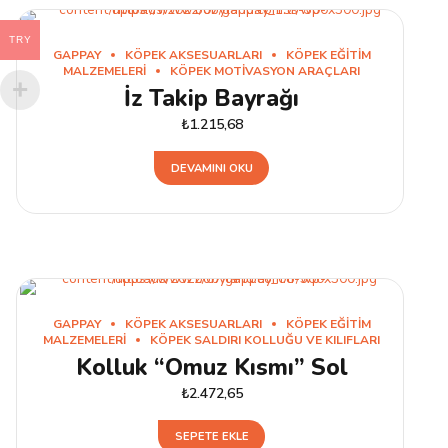
var.
TRY
Seçenekler
GAPPAY
KÖPEK AKSESUARLARI
KÖPEK EĞITIM
ürün
MALZEMELERI
KÖPEK MOTIVASYON ARAÇLARI
İz Takip Bayrağı
sayfasından
seçilebilir
₺
1.215,68
DEVAMINI OKU
GAPPAY
KÖPEK AKSESUARLARI
KÖPEK EĞITIM
MALZEMELERI
KÖPEK SALDIRI KOLLUĞU VE KILIFLARI
Kolluk “Omuz Kısmı” Sol
₺
2.472,65
SEPETE EKLE