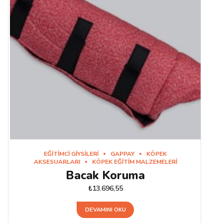
EĞITIMCI GIYSILERI
GAPPAY
KÖPEK
AKSESUARLARI
KÖPEK EĞITIM MALZEMELERI
Bacak Koruma
₺
13.696,55
DEVAMINI OKU