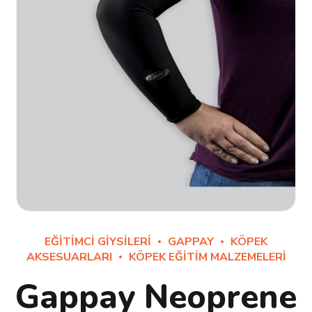
EĞITIMCI GIYSILERI
GAPPAY
KÖPEK
AKSESUARLARI
KÖPEK EĞITIM MALZEMELERI
Gappay Neoprene