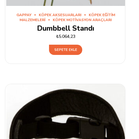
GAPPAY
KÖPEK AKSESUARLARI
KÖPEK EĞITIM
MALZEMELERI
KÖPEK MOTIVASYON ARAÇLARI
Dumbbell Standı
₺
5.064,23
SEPETE EKLE