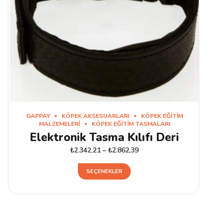
GAPPAY
KÖPEK AKSESUARLARI
KÖPEK EĞITIM
MALZEMELERI
KÖPEK EĞITIM TASMALARI
Elektronik Tasma Kılıfı Deri
₺
2.342,21
–
₺
2.862,39
Bu
SEÇENEKLER
ürünün
birden
fazla
varyasyonu