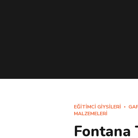
EĞITIMCI GIYSILERI
GA
MALZEMELERI
Fontana 