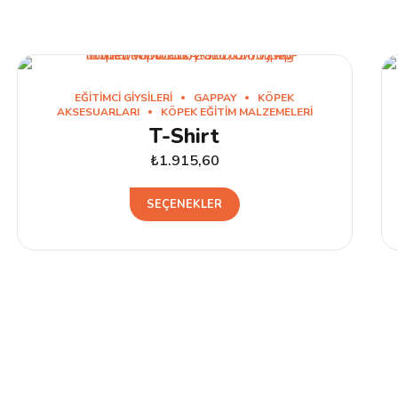
EĞITIMCI GIYSILERI
GAPPAY
KÖPEK
AKSESUARLARI
KÖPEK EĞITIM MALZEMELERI
T-Shirt
₺
1.915,60
Bu
SEÇENEKLER
ürünün
birden
fazla
varyasyonu
var.
Seçenekler
ürün
sayfasından