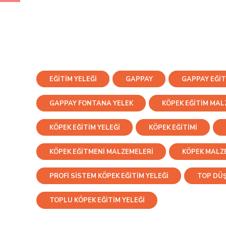
EĞITIM YELEĞI
GAPPAY
GAPPAY EĞIT
GAPPAY FONTANA YELEK
KÖPEK EĞITIM MAL
KÖPEK EĞITIM YELEĞI
KÖPEK EĞITIMI
KÖPEK EĞITMENI MALZEMELERI
KÖPEK MALZ
PROFI SISTEM KÖPEK EĞITIM YELEĞI
TOP DÜŞ
TOPLU KÖPEK EĞITIM YELEĞI