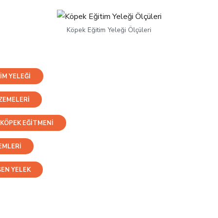
Köpek Eğitim Yeleği Ölçüleri
IM YELEĞI
ZEMELERI
KÖPEK EĞITMENI
EMLERI
EN YELEK