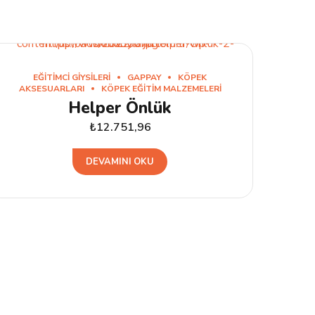
EĞITIMCI GIYSILERI
GAPPAY
KÖPEK
AKSESUARLARI
KÖPEK EĞITIM MALZEMELERI
Helper Önlük
₺
12.751,96
DEVAMINI OKU