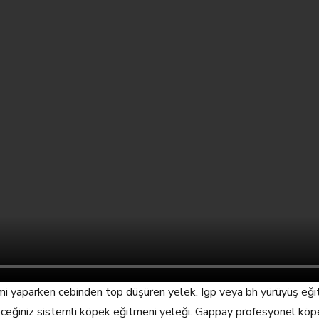
mi yaparken cebinden top düşüren yelek. Igp veya bh yürüyüş eğit
eğiniz sistemli köpek eğitmeni yeleği. Gappay profesyonel köpek