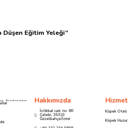
seçilebilir
p Düşen Eğitim Yeleği”
Hakkımızda
Hizmet
ullar
İstikbal cad. no :80
Köpek Oteli
Çelebi, 35310
Güzelbahçe/İzmir
Köpek Huzur
ade