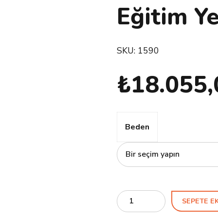
Eğitim Ye
SKU:
1590
₺
18.055,
Beden
Quantity
SEPETE E