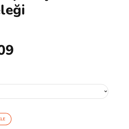
leği
09
KLE