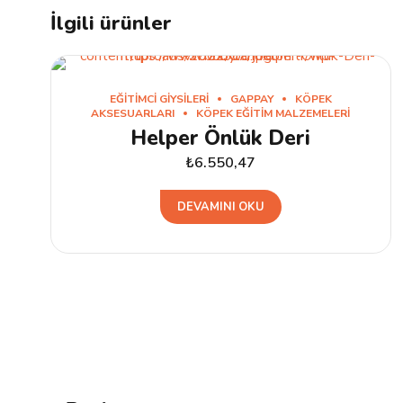
İlgili ürünler
EĞITIMCI GIYSILERI
GAPPAY
KÖPEK
AKSESUARLARI
KÖPEK EĞITIM MALZEMELERI
Helper Önlük Deri
₺
6.550,47
DEVAMINI OKU