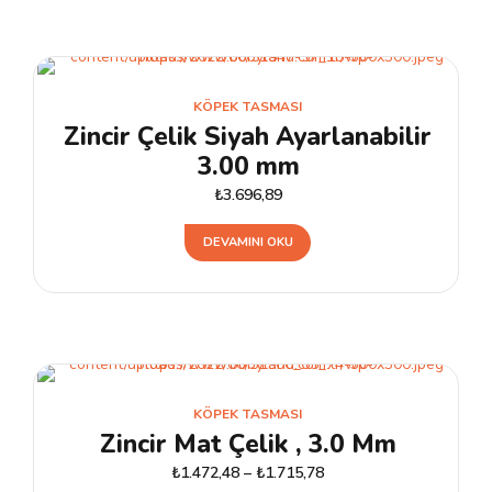
fazla
varyasyonu
var.
Seçenekler
KÖPEK TASMASI
ürün
Zincir Çelik Siyah Ayarlanabilir
sayfasından
3.00 mm
seçilebilir
₺
3.696,89
DEVAMINI OKU
KÖPEK TASMASI
Zincir Mat Çelik , 3.0 Mm
₺
1.472,48
–
₺
1.715,78