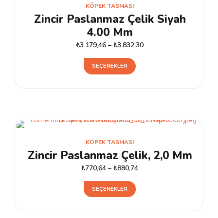
Seçenekler
KÖPEK TASMASI
ürün
Zincir Paslanmaz Çelik Siyah
sayfasından
4.00 Mm
seçilebilir
₺
3.179,46
–
₺
3.832,30
Bu
SEÇENEKLER
ürünün
birden
fazla
varyasyonu
var.
Seçenekler
KÖPEK TASMASI
ürün
Zincir Paslanmaz Çelik, 2,0 Mm
sayfasından
₺
770,64
–
₺
880,74
seçilebilir
Bu
SEÇENEKLER
ürünün
birden