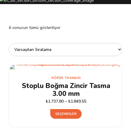
6 sonucun tümü gösteriliyor
KÖPEK TASMASI
Stoplu Boğma Zincir Tasma
3.00 mm
₺
1.737,80
–
₺
1.849,55
Bu
SEÇENEKLER
ürünün
birden