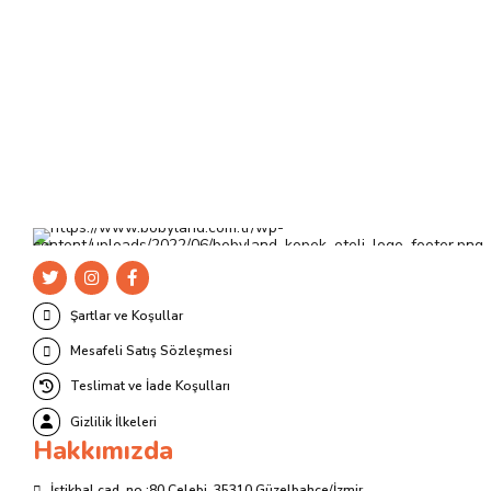
fazla
varyasyonu
var.
Seçenekler
ürün
sayfasından
seçilebilir
Şartlar ve Koşullar
Mesafeli Satış Sözleşmesi
Teslimat ve İade Koşulları
Gizlilik İlkeleri
Hakkımızda
İstikbal cad. no :80 Çelebi, 35310 Güzelbahçe/İzmir