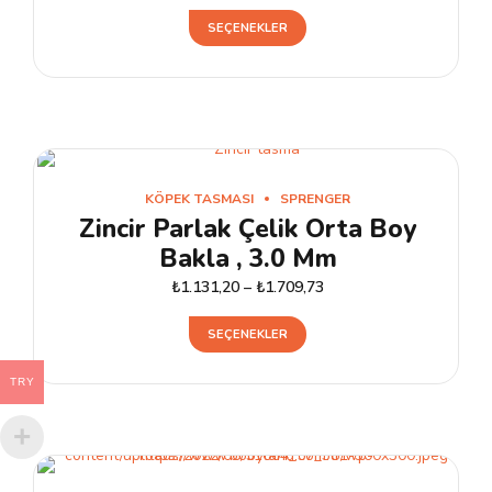
Bu
SEÇENEKLER
ürünün
birden
fazla
varyasyonu
var.
Seçenekler
KÖPEK TASMASI
SPRENGER
ürün
Zincir Parlak Çelik Orta Boy
sayfasından
Bakla , 3.0 Mm
seçilebilir
₺
1.131,20
–
₺
1.709,73
Bu
SEÇENEKLER
ürünün
birden
TRY
fazla
varyasyonu
var.