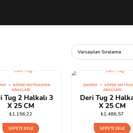
PAY
KÖPEK MOTIVASYON
GAPPAY
KÖPEK MOTIVA
ARAÇLARI
ARAÇLARI
i Tug 2 Halkalı 3
Deri Tug 2 Halka
X 25 CM
X 25 CM
₺
1.156,22
₺
1.486,57
SEPETE EKLE
SEPETE EKLE