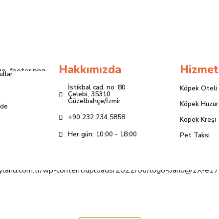
Hakkımızda
Hizmet
ullar
İstikbal cad. no :80
Köpek Oteli
Çelebi, 35310
Güzelbahçe/İzmir
Köpek Huzur
ade
+90 232 234 5858
Köpek Kreşi
Her gün: 10:00 - 18:00
Pet Taksi