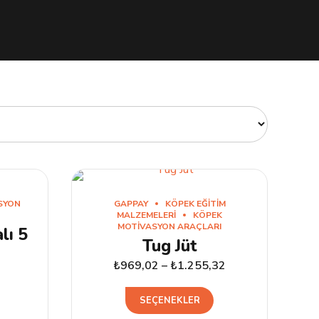
SYON
GAPPAY
KÖPEK EĞITIM
MALZEMELERI
KÖPEK
MOTIVASYON ARAÇLARI
lı 5
Tug Jüt
₺
969,02
–
₺
1.255,32
Bu
SEÇENEKLER
ürünün