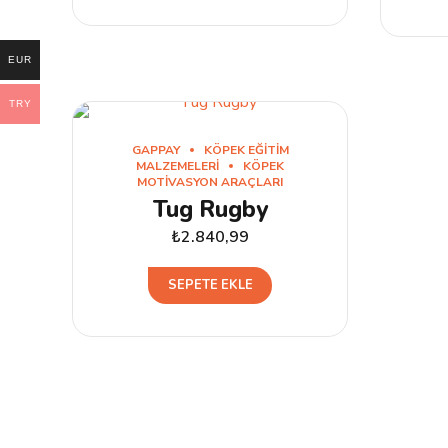
EUR
TRY
GAPPAY
KÖPEK EĞITIM
MALZEMELERI
KÖPEK
MOTIVASYON ARAÇLARI
Tug Rugby
₺
2.840,99
SEPETE EKLE