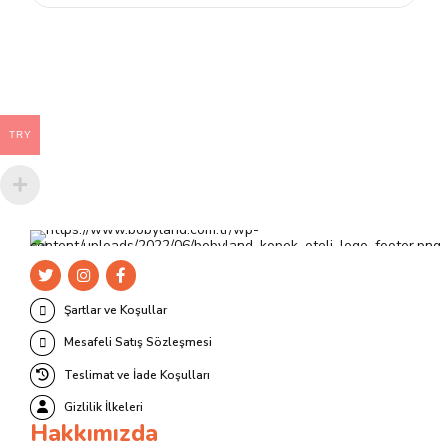
birden
fazla
varyasyonu
var.
Seçenekler
ürün
TRY
sayfasından
seçilebilir
Şartlar ve Koşullar
Mesafeli Satış Sözleşmesi
Teslimat ve İade Koşulları
Gizlilik İlkeleri
Hakkımızda