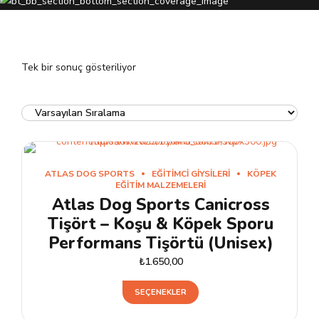
Tek bir sonuç gösteriliyor
ATLAS DOG SPORTS
EĞITIMCI GIYSILERI
KÖPEK
EĞITIM MALZEMELERI
Atlas Dog Sports Canicross
Tişört – Koşu & Köpek Sporu
Performans Tişörtü (Unisex)
₺
1.650,00
Bu
SEÇENEKLER
ürünün