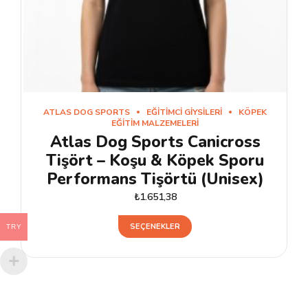
ATLAS DOG SPORTS
EĞITIMCI GIYSILERI
KÖPEK
EĞITIM MALZEMELERI
Atlas Dog Sports Canicross
Tişört – Koşu & Köpek Sporu
Performans Tişörtü (Unisex)
₺
1.651,38
Bu
SEÇENEKLER
TRY
ürünün
birden
fazla
varyasyonu