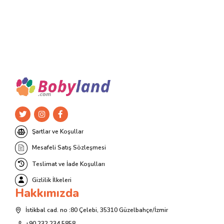
var.
Seçenekler
ürün
sayfasından
seçilebilir
Şartlar ve Koşullar
Mesafeli Satış Sözleşmesi
Teslimat ve İade Koşulları
Gizlilik İlkeleri
Hakkımızda
İstikbal cad. no :80 Çelebi, 35310 Güzelbahçe/İzmir
+90 232 234 5858