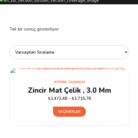
Tek bir sonuç gösteriliyor
KÖPEK TASMASI
Zincir Mat Çelik , 3.0 Mm
₺
1.472,48
–
₺
1.715,78
Bu
SEÇENEKLER
ürünün
birden
fazla