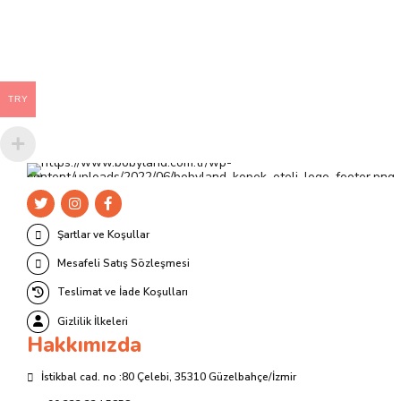
varyasyonu
var.
Seçenekler
ürün
sayfasından
TRY
seçilebilir
Şartlar ve Koşullar
Mesafeli Satış Sözleşmesi
Teslimat ve İade Koşulları
Gizlilik İlkeleri
Hakkımızda
İstikbal cad. no :80 Çelebi, 35310 Güzelbahçe/İzmir