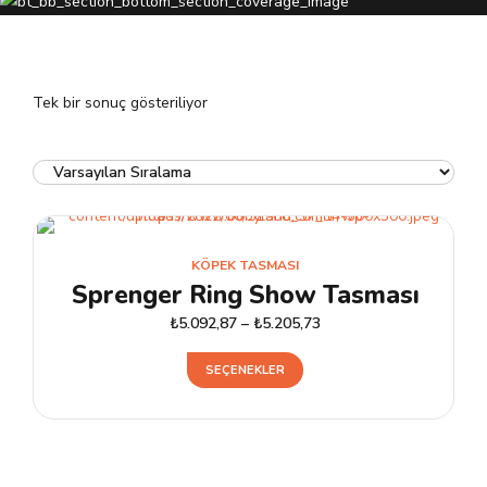
Tek bir sonuç gösteriliyor
KÖPEK TASMASI
Sprenger Ring Show Tasması
₺
5.092,87
–
₺
5.205,73
Bu
SEÇENEKLER
ürünün
birden
fazla
varyasyonu