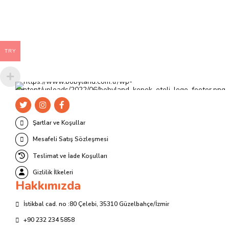
var.
Seçenekler
ürün
sayfasından
TRY
seçilebilir
Şartlar ve Koşullar
Mesafeli Satış Sözleşmesi
Teslimat ve İade Koşulları
Gizlilik İlkeleri
Hakkımızda
İstikbal cad. no :80 Çelebi, 35310 Güzelbahçe/İzmir
+90 232 234 5858