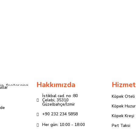
Hakkımızda
Hizmet
ullar
İstikbal cad. no :80
Köpek Oteli
Çelebi, 35310
Güzelbahçe/İzmir
Köpek Huzur
ade
+90 232 234 5858
Köpek Kreşi
Her gün: 10:00 - 18:00
Pet Taksi