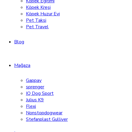
Köpek Eğitimi
Köpek Kreşi
Köpek Huzur Evi
Pet Taksi
Pet Travel
Blog
Mağaza
Gappay
sprenger
IQ Dog Sport
Julius K9
Flexi
Nonstopdogwear
Stefanplast Gulliver