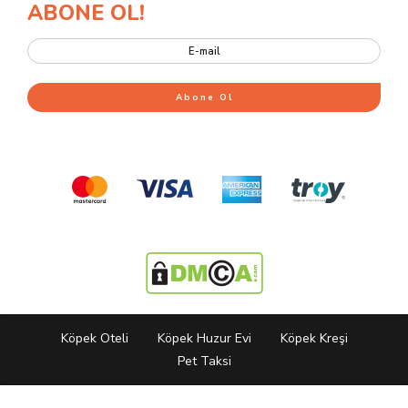
ABONE OL!
Köpek Oteli
Köpek Huzur Evi
Köpek Kreşi
Pet Taksi