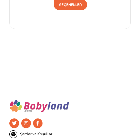
Bu
SEÇENEKLER
ürünün
birden
fazla
varyasyonu
var.
Seçenekler
ürün
sayfasından
seçilebilir
Şartlar ve Koşullar