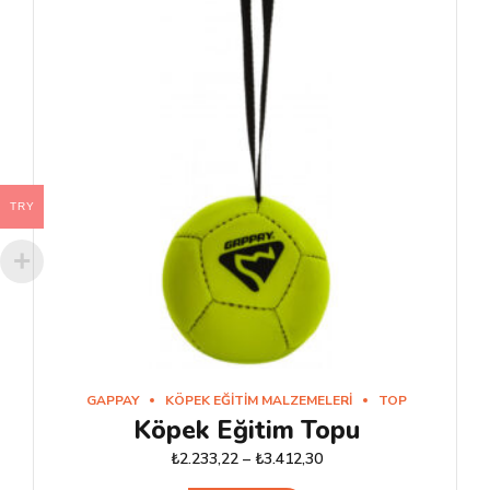
TRY
GAPPAY
KÖPEK EĞITIM MALZEMELERI
TOP
Köpek Eğitim Topu
₺
2.233,22
–
₺
3.412,30