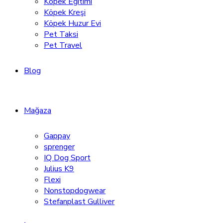
Köpek Eğitimi
Köpek Kreşi
Köpek Huzur Evi
Pet Taksi
Pet Travel
Blog
Mağaza
Gappay
sprenger
IQ Dog Sport
Julius K9
Flexi
Nonstopdogwear
Stefanplast Gulliver