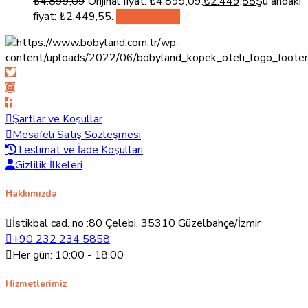
₺
4.899,09
Orijinal fiyat: ₺4.899,09.
₺
2.449,55
Şu andaki
fiyat: ₺2.449,55.
Devamını oku
Şartlar ve Koşullar
Mesafeli Satış Sözleşmesi
Teslimat ve İade Koşulları
Gizlilik İlkeleri
Hakkımızda
İstikbal cad. no :80 Çelebi, 35310 Güzelbahçe/İzmir
+90 232 234 5858
Her gün: 10:00 - 18:00
Hizmetlerimiz