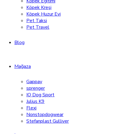
Köpek Eğitimi
Köpek Kreşi
Köpek Huzur Evi
Pet Taksi
Pet Travel
Blog
Mağaza
Gappay
sprenger
IQ Dog Sport
Julius K9
Flexi
Nonstopdogwear
Stefanplast Gulliver