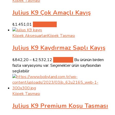
Köpek Tasması
Julius K9 Çok Amaçlı Kayış
₺
1.451,01
Devamını oku
Köpek Aksesuarları
Köpek Tasması
Julius K9 Kaydırmaz Saplı Kayış
₺
842,20
–
₺
2.532,12
Seçenekler
Bu ürünün birden
fazla varyasyonu var. Seçenekler ürün sayfasından
seçilebilir
Köpek Tasması
Julius K9 Premium Koşu Tasması