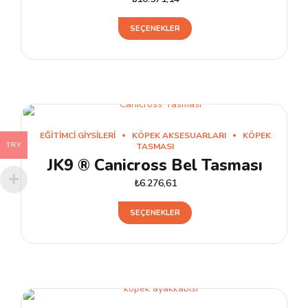
Bu
SEÇENEKLER
ürünün
birden
fazla
varyasyonu
var.
Seçenekler
EĞITIMCI GIYSILERI
KÖPEK AKSESUARLARI
KÖPEK
ürün
TASMASI
TRY
JK9 ® Canicross Bel Tasması
sayfasından
seçilebilir
₺
6.276,61
Bu
SEÇENEKLER
ürünün
birden
fazla
varyasyonu
var.