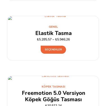
GENEL
Elastik Tasma
₺
5.285,57
–
₺
5.946,26
Bu
SEÇENEKLER
ürünün
birden
fazla
varyasyonu
var.
Seçenekler
KÖPEK TASMASI
ürün
Freemotion 5.0 Versiyon
sayfasından
Köpek Göğüs Tasması
seçilebilir
₺
10.571,14