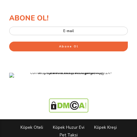
ABONE OL!
Köpek Oteli
Köpek Huzur Evi
Köpek Kreşi
Pet Taksi