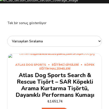
Tek bir sonuç gösteriliyor
ATLAS DOG SPORTS
EĞITIMCI GIYSILERI
KÖPEK
EĞITIM MALZEMELERI
Atlas Dog Sports Search &
Rescue Tişört – SAR Köpekli
Arama Kurtarma Tişörtü,
Dayanıklı Performans Kumaşı
₺
1.651,74