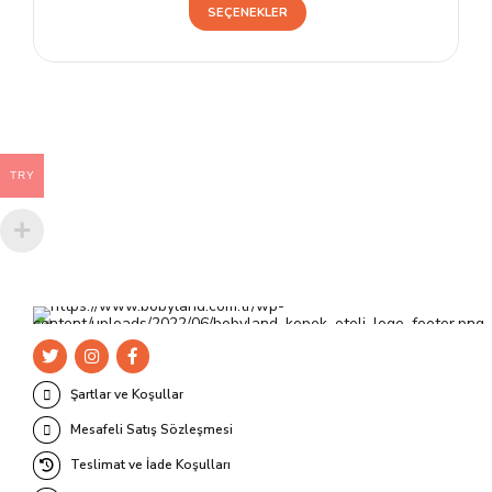
Bu
SEÇENEKLER
ürünün
birden
fazla
varyasyonu
var.
Seçenekler
TRY
ürün
sayfasından
seçilebilir
Şartlar ve Koşullar
Mesafeli Satış Sözleşmesi
Teslimat ve İade Koşulları