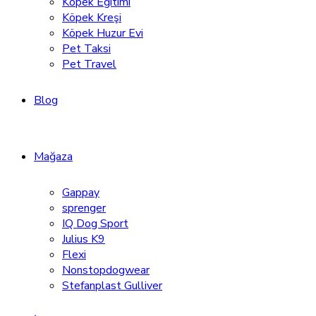
Köpek Eğitimi
Köpek Kreşi
Köpek Huzur Evi
Pet Taksi
Pet Travel
Blog
Mağaza
Gappay
sprenger
IQ Dog Sport
Julius K9
Flexi
Nonstopdogwear
Stefanplast Gulliver