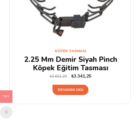
KÖPEK TASMASI
2.25 Mm Demir Siyah Pinch
Köpek Eğitim Tasması
Orijinal
Şu
₺
3.341,25
₺
3.621,20
fiyat:
andaki
DEVAMINI OKU
₺3.621,20.
fiyat:
TRY
₺3.341,25.