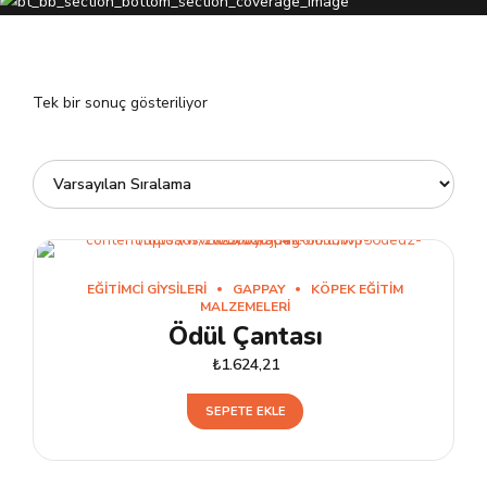
Tek bir sonuç gösteriliyor
EĞITIMCI GIYSILERI
GAPPAY
KÖPEK EĞITIM
MALZEMELERI
Ödül Çantası
₺
1.624,21
SEPETE EKLE