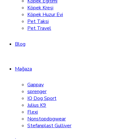
Köpek Eğitimi
Köpek Kreşi
Köpek Huzur Evi
Pet Taksi
Pet Travel
Blog
Mağaza
Gappay
sprenger
IQ Dog Sport
Julius K9
Flexi
Nonstopdogwear
Stefanplast Gulliver