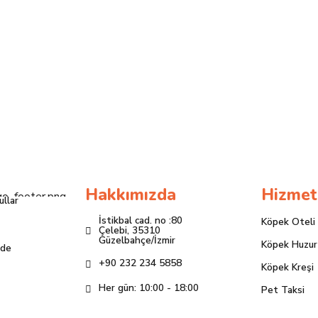
Hakkımızda
Hizmet
ullar
İstikbal cad. no :80
Köpek Oteli
Çelebi, 35310
Güzelbahçe/İzmir
Köpek Huzur
ade
+90 232 234 5858
Köpek Kreşi
Her gün: 10:00 - 18:00
Pet Taksi