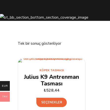
Tek bir sonuç gösteriliyor
KÖPEK TASMASI
Julius K9 Antrenman
Tasması
EUR
₺
528,44
TRY
Bu
SEÇENEKLER
ürünün