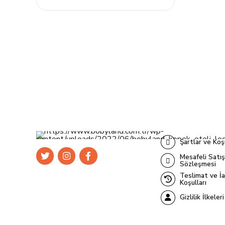
birden
fazla
varyasyonu
var.
Seçenekler
ürün
sayfasından
seçilebilir
Şartlar ve Koş
Mesafeli Satış
Sözleşmesi
Teslimat ve İ
Koşulları
Gizlilik İlkeleri