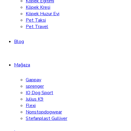
Köpek Eğitimi
Köpek Kreşi
Köpek Huzur Evi
Pet Taksi
Pet Travel
Blog
Mağaza
Gappay
sprenger
IQ Dog Sport
Julius K9
Flexi
Nonstopdogwear
Stefanplast Gulliver