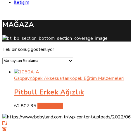
İletişim
MAĞAZA
Tek bir sonuç gösteriliyor
Gappay
Köpek Aksesuarları
Köpek Eğitim Malzemeleri
Pitbull Erkek Ağızlık
₺
2.807,35
Sepete Ekle